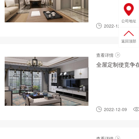
公司地址
2022-12-10
返回顶部
查看详情
全屋定制使竞争
2022-12-09
查看详情