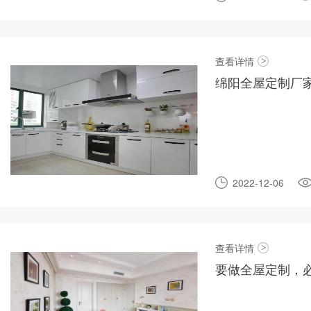
查看详情
绵阳全屋定制厂
2022-12-06
查看详情
要做全屋定制，