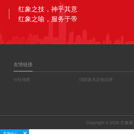
红象之技，神乎其意
红象之喻，服务于帝
友情链接
分站地图
绵阳家具定制品牌
Copyright ©
2026 红
客服中心